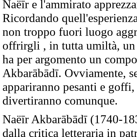
Naëīr e l'ammirato apprezz
Ricordando quell'esperienz
non troppo fuori luogo aggre
offrirgli , in tutta umiltà, 
ha per argomento un compo
Akbarābādī. Ovviamente, sen
appariranno pesanti e goffi,
divertiranno comunque.
Naëīr Akbarābādī (1740-183
dalla critica letteraria in pat