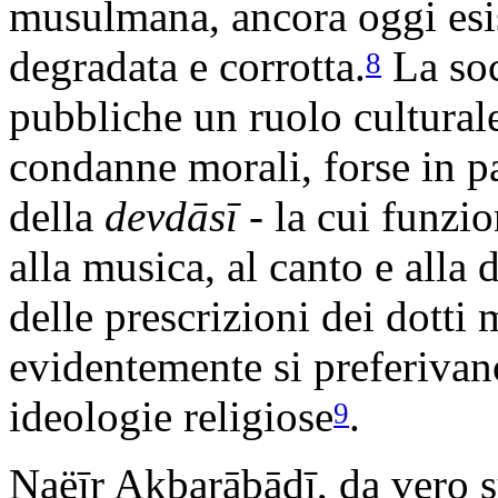
musulmana, ancora oggi esis
degradata e corrotta.
La soc
8
pubbliche un ruolo cultural
condanne morali, forse in pa
della
devdāsī
- la cui funzi
alla musica, al canto e alla
delle prescrizioni dei dotti
evidentemente si preferivano
ideologie religiose
.
9
Naëīr Akbarābādī, da vero su