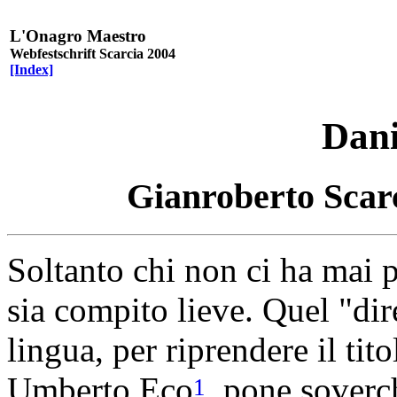
L'Onagro Maestro
Webfestschrift Scarcia 2004
[Index]
Dani
Gianroberto Scar
Soltanto chi non ci ha mai 
sia compito lieve. Quel "dire
lingua, per riprendere il tit
Umberto Eco
, pone soverc
1