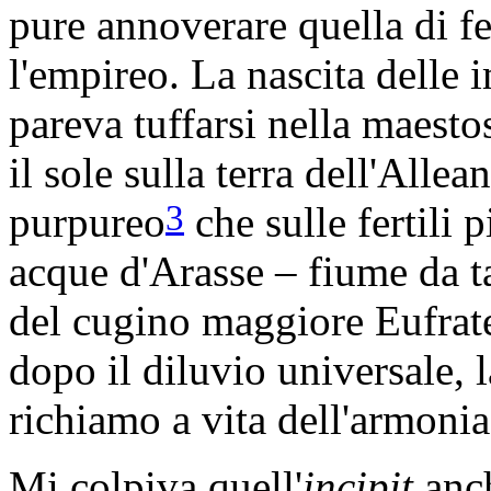
pure annoverare quella di f
l'empireo. La nascita delle 
pareva tuffarsi nella maesto
il sole sulla terra dell'Allea
3
purpureo
che sulle fertili 
acque d'Arasse – fiume da ta
del cugino maggiore Eufrate
dopo il diluvio universale, l
richiamo a vita dell'armonia
Mi colpiva quell'
incipit
anch