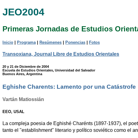
JEO2004
Primeras Jornadas de Estudios Orient
Inicio
|
Programa
|
Resúmenes
|
Ponencias
|
Fotos
Transoxiana, Journal Libre de Estudios Orientales
20 y 21 de Diciembre de 2004
Escuela de Estudios Orientales, Universidad del Salvador
Buenos Aires, Argentina
Eghishe Charents: Lamento por una Catástrofe
Vartán Matiossián
EEO, USAL
La compleja poesia de Eghishé Charénts (1897-1937), el poet
tanto el "establishment" literario y político soviético como el a