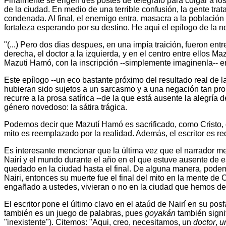
Finalmente se erigen tres postes de telégrafo para colgar a lo
de la ciudad. En medio de una terrible confusión, la gente tra
condenada. Al final, el enemigo entra, masacra a la població
fortaleza esperando por su destino. He aqui el epílogo de la n
"(...) Pero dos dias despues, en una impía traición, fueron en
derecha, el doctor a la izquierda, y en el centro entre ellos M
Mazuti Hamó, con la inscripción --simplemente imaginenla-- en
Este epílogo --un eco bastante próximo del resultado real de l
hubieran sido sujetos a un sarcasmo y a una negación tan pro
recurre a la prosa satírica --de la que está ausente la alegría
género novedoso: la sátira trágica.
Podemos decir que Mazutí Hamó es sacrificado, como Cristo, e
mito es reemplazado por la realidad. Además, el escritor es 
Es interesante mencionar que la última vez que el narrador 
Nairí y el mundo durante el año en el que estuve ausente de e
quedado en la ciudad hasta el final. De alguna manera, podemo
Nairi, entonces su muerte fue el final del mito en la mente de
engañado a ustedes, vivieran o no en la ciudad que hemos des
El escritor pone el último clavo en el ataúd de Nairí en su po
también es un juego de palabras, pues
goyakán
también signi
"inexistente"). Citemos: "Aqui, creo, necesitamos, un
doctor
,
u