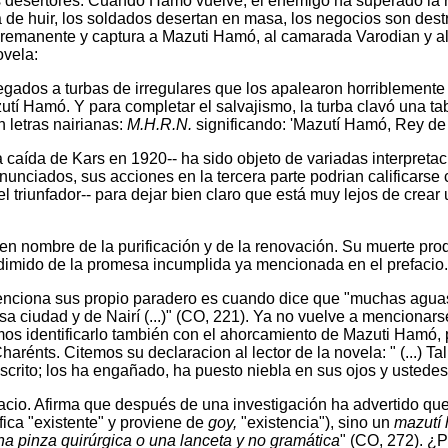
s desertores. Cuando Hamó vuelve, el enemigo ha superado la res
ta de huir, los soldados desertan en masa, los negocios son destr
n remanente y captura a Mazuti Hamó, al camarada Varodian y a
ovela:
tregados a turbas de irregulares que los apalearon horriblement
azutí Hamó. Y para completar el salvajismo, la turba clavó una ta
 letras nairianas:
M.H.R.N.
significando: 'Mazutí Hamó, Rey de 
a caída de Kars en 1920-- ha sido objeto de variadas interpreta
nunciados, sus acciones en la tercera parte podrian calificars
 del triunfador-- para dejar bien claro que está muy lejos de cre
n nombre de la purificación y de la renovación. Su muerte pro
redimido de la promesa incumplida ya mencionada en el prefacio.
menciona sus propio paradero es cuando dice que "muchas aguas
sa ciudad y de Nairí (...)" (CO, 221). Ya no vuelve a menciona
s identificarlo también con el ahorcamiento de Mazuti Hamó, po
 Charénts. Citemos su declaracion al lector de la novela: " (..
crito; los ha engañado, ha puesto niebla en sus ojos y ustede
sfacio. Afirma que después de una investigación ha advertido qu
fica "existente" y proviene de
goy,
"existencia"), sino un
mazutí
na pinza quirúrgica o una lanceta y no gramática
" (CO, 272). ¿P