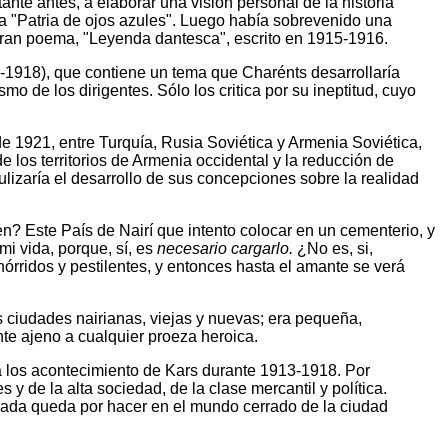
nte antes, a elaborar una visión personal de la historia
a "Patria de ojos azules". Luego había sobrevenido una
r gran poema, "Leyenda dantesca", escrito en 1915-1916.
-1918), que contiene un tema que Charénts desarrollaría
smo de los dirigentes. Sólo los critica por su ineptitud, cuyo
de 1921, entre Turquía, Rusia Soviética y Armenia Soviética,
e los territorios de Armenia occidental y la reducción de
lizaría el desarrollo de sus concepciones sobre la realidad
n? Este País de Nairí que intento colocar en un cementerio, y
i vida, porque, sí, es
necesario cargarlo.
¿No es, si,
órridos y pestilentes, y entonces hasta el amante se verá
s ciudades nairianas, viejas y nuevas; era pequeña,
te ajeno a cualquier proeza heroica.
ca los acontecimiento de Kars durante 1913-1918. Por
y de la alta sociedad, de la clase mercantil y política.
Nada queda por hacer en el mundo cerrado de la ciudad