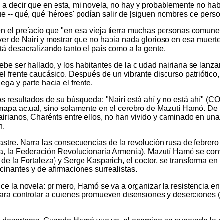
o a decir que en esta, mi novela, no hay y probablemente no ha
e -- qué, qué 'héroes' podían salir de [siguen nombres de person
 en el prefacio que "en esa vieja tierra muchas personas comun
dáver de Nairí y mostrar que no habia nada glorioso en esa muert
stá desacralizando tanto el país como a la gente.
ebe ser hallado, y los habitantes de la ciudad nairiana se lanz
 frente caucásico. Después de un vibrante discurso patriótico, 
ega y parte hacia el frente.
los resultados de su búsqueda: "Nairí está ahí y no está ahí" (
mapa actual, sino solamente en el cerebro de Mazutí Hamó. De h
airianos, Charénts entre ellos, no han vivido y caminado en una 
n.
astre. Narra las consecuencias de la revolución rusa de febrer
ela, la Federación Revolucionaria Armenia). Mazutí Hamó se con
e la Fortaleza) y Serge Kasparich, el doctor, se transforma en 
cinantes y de afirmaciones surrealistas.
ice la novela: primero, Hamó se va a organizar la resistencia 
ara controlar a quienes promueven disensiones y deserciones 