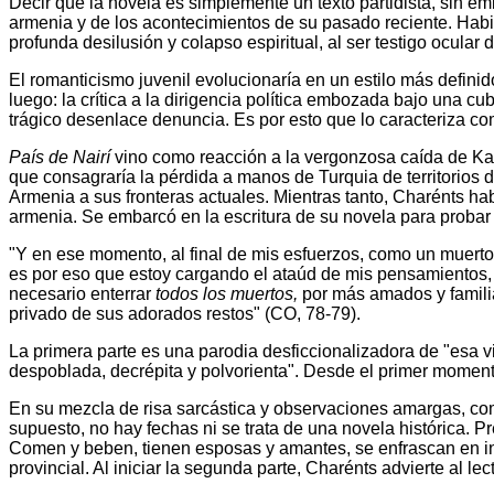
Decir que la novela es simplemente un texto partidista, sin em
armenia y de los acontecimientos de su pasado reciente. Habi
profunda desilusión y colapso espiritual, al ser testigo ocula
El romanticismo juvenil evolucionaría en un estilo más defin
luego: la crítica a la dirigencia política embozada bajo una cubi
trágico desenlace denuncia. Es por esto que lo caracteriza com
País de Nairí
vino como reacción a la vergonzosa caída de Kars
que consagraría la pérdida a manos de Turquia de territorios de
Armenia a sus fronteras actuales. Mientras tanto, Charénts ha
armenia. Se embarcó en la escritura de su novela para probar 
"Y en ese momento, al final de mis esfuerzos, como un muerto
es por eso que estoy cargando el ataúd de mis pensamientos, c
necesario enterrar
todos los muertos,
por más amados y familia
privado de sus adorados restos" (CO, 78-79).
La primera parte es una parodia desficcionalizadora de "esa v
despoblada, decrépita y polvorienta". Desde el primer momento
En su mezcla de risa sarcástica y observaciones amargas, com
supuesto, no hay fechas ni se trata de una novela histórica. Pr
Comen y beben, tienen esposas y amantes, se enfrascan en int
provincial. Al iniciar la segunda parte, Charénts advierte al lect