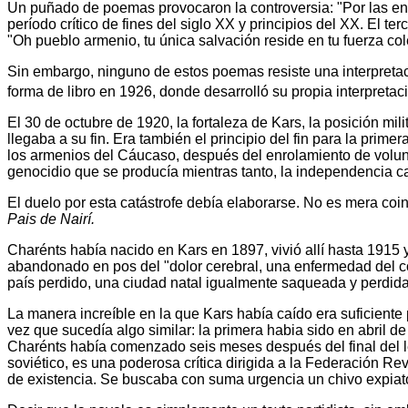
Un puñado de poemas provocaron la controversia: "Por las encru
período crítico de fines del siglo XX y principios del XX. El 
"Oh pueblo armenio, tu única salvación reside en tu fuerza col
Sin embargo, ninguno de estos poemas resiste una interpreta
forma de libro en 1926, donde desarrolló su propia interpretac
El 30 de octubre de 1920, la fortaleza de Kars, la posición mi
llegaba a su fin. Era también el principio del fin para la pr
los armenios del Cáucaso, después del enrolamiento de voluntari
genocidio que se producía mientras tanto, la independencia c
El duelo por esta catástrofe debía elaborarse. No es mera coi
Pais de Nairí.
Charénts había nacido en Kars en 1897, vivió allí hasta 1915 y
abandonado en pos del "dolor cerebral, una enfermedad del co
país perdido, una ciudad natal igualmente saqueada y perdida.
La manera increíble en la que Kars había caído era suficiente 
vez que sucedía algo similar: la primera habia sido en abril d
Charénts había comenzado seis meses después del final del l
soviético, es una poderosa crítica dirigida a la Federación Re
de existencia. Se buscaba con suma urgencia un chivo expiato