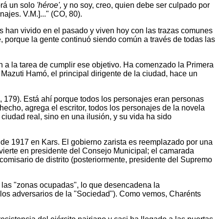
brá un solo
'héroe',
y no soy, creo, quien debe ser culpado por
ajes. V.M.]..." (CO, 80).
es han vivido en el pasado y viven hoy con las trazas comunes
e, porque la gente continuó siendo común a través de todas las
an a la tarea de cumplir ese objetivo. Ha comenzado la Primera
Mazuti Hamó, el principal dirigente de la ciudad, hace un
CO, 179). Está ahí porque todos los personajes eran personas
echo, agrega el escritor, todos los personajes de la novela
ciudad real, sino en una ilusión, y su vida ha sido
o de 1917 en Kars. El gobierno zarista es reemplazado por una
vierte en presidente del Consejo Municipal; el camarada
comisario de distrito (posteriormente, presidente del Supremo
en las "zonas ocupadas", lo que desencadena la
(los adversarios de la "Sociedad"). Como vemos, Charénts