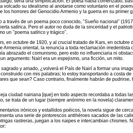
bargo, sería una simplificación. El poeta había comenzado, basta
a volcado su idealismo al anotarse como voluntario en el poem
r de los horrores del Genocidio Armenio y la guerra en su prime
ido a través de un poema poco conocido, "Sueño nacional" (1917
erta satírica. Pero el autor no duda de la sinceridad y el patrioti
o un "poema satírico y trágico".
, en octubre de 1920, y al crucial tratado de Kars, en octubre 
 Armenia oriental, la renuncia a toda reclamación irredentista d
bía abrazado el comunismo, pero esto no influenciaria ni obstacu
un argumento: Nairí era un espejismo, una ficción, un mito.
 sagrado y amado, ¿volverá el País de Nairí a formar una image
onstruido con mis palabras; lo estoy transportando a costa de m
res que sean? Caso contrario, finalmente habrán de pudrirse, h
ieja ciudad nairiana [que] en todo aspecto recordaba a todas la
, se trata de un lugar (siempre anónimo en la novela) claramen
entarios irónicos y estallidos poéicos, la novela sigue de cer
esenta una serie de pintorescos antihéroes sacados de las calles 
rigas rastreras, juegan a los naipes e intercambian chismes. 
or: