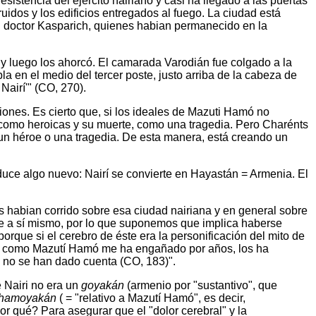
istencia del ejército nairiano y casi ha llegado a las puertas
uidos y los edificios entregados al fuego. La ciudad está
l doctor Kasparich, quienes habian permanecido en la
e y luego los ahorcó. El camarada Varodián fue colgado a la
bla en el medio del tercer poste, justo arriba de la cabeza de
Nairí'" (CO, 270).
ciones. Es cierto que, si los ideales de Mazuti Hamó no
e como heroicas y su muerte, como una tragedia. Pero Charénts
ar un héroe o una tragedia. De esta manera, está creando un
duce algo nuevo: Nairí se convierte en Hayastán = Armenia. El
 habian corrido sobre esa ciudad nairiana y en general sobre
rse a sí mismo, por lo que suponemos que implica haberse
rque si el cerebro de éste era la personificación del mito de
.) Tal como Mazutí Hamó me ha engañado por años, los ha
s no se han dado cuenta (CO, 183)".
e Nairi no era un
goyakán
(armenio por "sustantivo", que
 hamoyakán
( = "relativo a Mazutí Hamó", es decir,
or qué? Para asegurar que el "dolor cerebral" y la