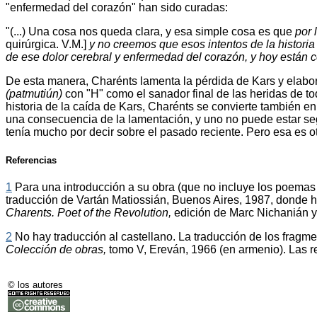
"enfermedad del corazón" han sido curadas:
"(...) Una cosa nos queda clara, y esa simple cosa es que
por 
quirúrgica. V.M.]
y no creemos que esos intentos de la historia
de ese dolor cerebral y enfermedad del corazón, y hoy están 
De esta manera, Charénts lamenta la pérdida de Kars y elabora p
(patmutiún)
con "H" como el sanador final de las heridas de 
historia de la caída de Kars, Charénts se convierte también en 
una consecuencia de la lamentación, y uno no puede estar seg
tenía mucho por decir sobre el pasado reciente. Pero esa es otra
Referencias
1
Para una introducción a su obra (que no incluye los poemas l
traducción de Vartán Matiossián, Buenos Aires, 1987, donde ha
Charents. Poet of the Revolution,
edición de Marc Nichanián y
2
No hay traducción al castellano. La traducción de los fragme
Colección de obras,
tomo V, Ereván, 1966 (en armenio). Las r
© los autores