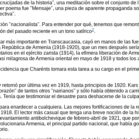
cijadas de la historia", una meditación sobre el conjunto de la
tercer poema fue "Mensaje", una pieza de aparente propaganda sov
ectiva".
ción "nacionalista". Para entender por qué, tenemos que remont
2
ión del pasado reciente en un tono satírico
.
litar más importante en Transcaucasia, cayó en manos de las fuer
imera República de Armenia (1918-1920), que un mes después sería
os en el ejército zarista (1914), la efimera liberación de Armen
asi milagrosa de Armenia oriental en mayo de 1918 y todos los a
ncidencia que Charénts tomara esta tarea a su cargo en el prime
 retornó por última vez en 1919, hasta principios de 1920. Kars 
razón" de tantos otros "nairianos" y sólo había obtenido a ca
 Tenía que testimoniar el desastre para deshacerse de la culpa
para enardecer a cualquiera. Las mejores fortificaciones de la 
e 1918. El lector más casual que tenga una breve noción de la h
evantamiento antibolchevique de febrero-abril de 1921, que por
volucionaria Armenia, el principal partido nacional, que había 
rio.