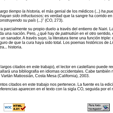
largo tiempo la historia,
el más genial de los médicos (...)
ha pue
 hayan sido infructuosos;
es verdad que la sangre ha corrido e
construyendo su país
(...)" (CO, 273).
arcialmente su propio duelo a través del entierro de Nairi. La hi
toda una nación. Pero, ¿qué hay de
patmutiún
en el otro sentido,
un sanador. A través suyo, la literatura tiene una función triple
uro de que la cura haya sido total. Los poemas históricos de
L
... historia.
argos citados en este trabajo), el lector en castellano puede r
llará una bibliografia en idiomas occidentales. Cabe también m
 Vartán Matiossián, Costa Mesa (California), 2003.
ntos citados en este trabajo nos pertenece. La fuente es la ed
eferencias aparecen en el texto con la sigla CO, seguida por el