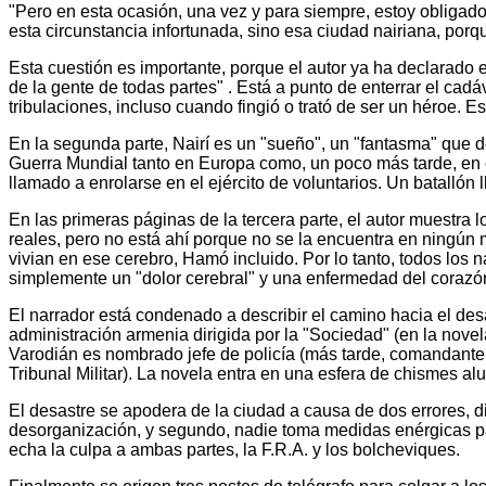
"Pero en esta ocasión, una vez y para siempre, estoy obligad
esta circunstancia infortunada, sino esa ciudad nairiana, porqu
Esta cuestión es importante, porque el autor ya ha declarado
de la gente de todas partes" . Está a punto de enterrar el ca
tribulaciones, incluso cuando fingió o trató de ser un héroe. E
En la segunda parte, Nairí es un "sueño", un "fantasma" que d
Guerra Mundial tanto en Europa como, un poco más tarde, en el
llamado a enrolarse en el ejército de voluntarios. Un batallón ll
En las primeras páginas de la tercera parte, el autor muestra 
reales, pero no está ahí porque no se la encuentra en ningún 
vivian en ese cerebro, Hamó incluido. Por lo tanto, todos los n
simplemente un "dolor cerebral" y una enfermedad del corazó
El narrador está condenado a describir el camino hacia el des
administración armenia dirigida por la "Sociedad" (en la nov
Varodián es nombrado jefe de policía (más tarde, comandante d
Tribunal Militar). La novela entra en una esfera de chismes alu
El desastre se apodera de la ciudad a causa de dos errores, d
desorganización, y segundo, nadie toma medidas enérgicas p
echa la culpa a ambas partes, la F.R.A. y los bolcheviques.