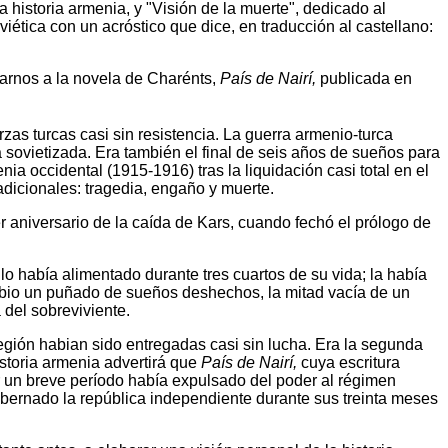
 historia armenia, y "Visión de la muerte", dedicado al
iética con un acróstico que dice, en traducción al castellano:
arnos a la novela de Charénts,
País de Nairí,
publicada en
zas turcas casi sin resistencia. La guerra armenio-turca
 sovietizada. Era también el final de seis años de sueños para
ia occidental (1915-1916) tras la liquidación casi total en el
dicionales: tragedia, engaño y muerte.
r aniversario de la caída de Kars, cuando fechó el prólogo de
lo había alimentado durante tres cuartos de su vida; la había
mbio un puñado de sueños deshechos, la mitad vacía de un
 del sobreviviente.
región habian sido entregadas casi sin lucha. Era la segunda
istoria armenia advertirá que
País de Nairí,
cuya escritura
 un breve período había expulsado del poder al régimen
gobernado la república independiente durante sus treinta meses